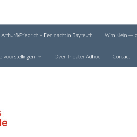
Arthur&Friedrich – Een nacht in Bayreuth
Wim Klein — d
e voorstellingen
Over Theater Adhoc
Contact