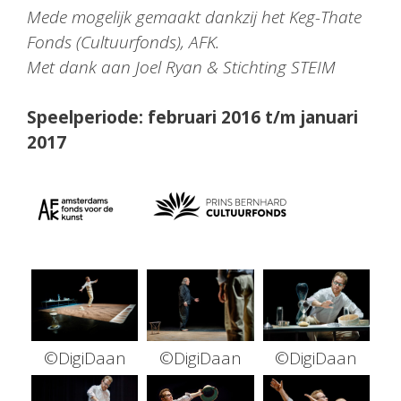
Mede mogelijk gemaakt dankzij het Keg-Thate
Fonds (Cultuurfonds), AFK.
Met dank aan Joel Ryan & Stichting STEIM
Speelperiode: februari 2016
t/m januari
2017
©DigiDaan
©DigiDaan
©DigiDaan